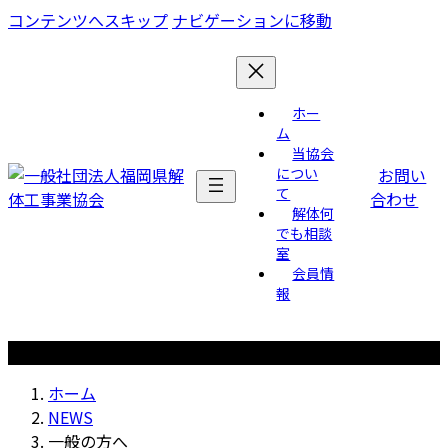
コンテンツへスキップ
ナビゲーションに移動
ホー
ム
当協会
お問い
につい
て
合わせ
解体何
でも相談
室
会員情
報
NEWS
ホーム
NEWS
一般の方へ